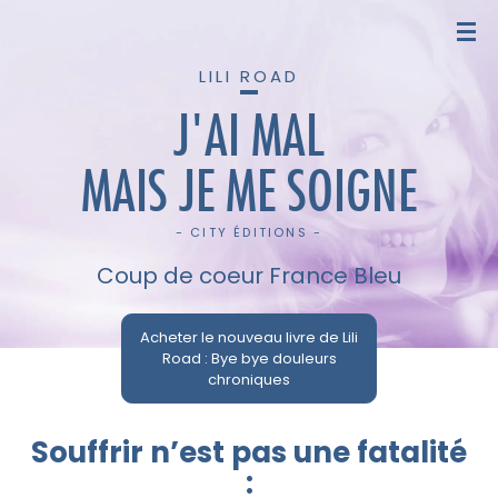
LILI ROAD
J'AI MAL
MAIS JE ME SOIGNE
- CITY ÉDITIONS -
Coup de coeur France Bleu
Acheter le nouveau livre de Lili
Road : Bye bye douleurs
chroniques
Souffrir n’est pas une fatalité
: