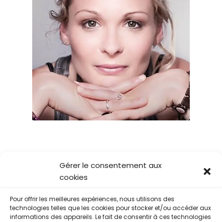
Facebook
Instagram
X
LinkedIn
YouTube
TikTok
Gérer le consentement aux
cookies
Conditions Générales de Vente
Mentions légales
Pour offrir les meilleures expériences, nous utilisons des
Français
English
technologies telles que les cookies pour stocker et/ou accéder aux
informations des appareils. Le fait de consentir à ces technologies
© 2026 Lili Road - Gheysens - Tous droits réservés